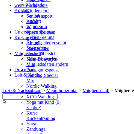
Verbände
weitere Angebote
Kontakt
Kindersport
Kontakt
Seniorensport
Anfahrt
Boule
Impressum
Wandern
Unterstützen Sie uns
Sportabzeichen
Helfen Sie uns
Kursangebote
Übungsleiter gesucht
Aktuelle
Sponsoren
Nachrichten
Mitgliedschaft
Gesamtübersicht
Mitglied werden
Salsa-Bodystyle-
Mitgliedsdaten ändern
Mix
Downloads
Bewegungspause
Lob & Kritik
Dancing-Special
Mix
Nordic Walking
TuS 06 Nackenheim
>
Menu horizontal
>
Mitgliedschaft
>
Mitglied 
Pilates
XCO Walking
Yoga mit Kind (0-
3 Jahre)
Kurse
Rückentraining
Yoga
Zandunga