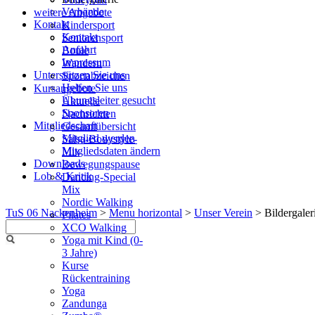
Verbände
weitere Angebote
Kontakt
Kindersport
Kontakt
Seniorensport
Anfahrt
Boule
Impressum
Wandern
Unterstützen Sie uns
Sportabzeichen
Helfen Sie uns
Kursangebote
Übungsleiter gesucht
Aktuelle
Sponsoren
Nachrichten
Mitgliedschaft
Gesamtübersicht
Mitglied werden
Salsa-Bodystyle-
Mitgliedsdaten ändern
Mix
Downloads
Bewegungspause
Lob & Kritik
Dancing-Special
Mix
Nordic Walking
TuS 06 Nackenheim
>
Menu horizontal
>
Unser Verein
>
Bildergaler
Pilates
XCO Walking
Yoga mit Kind (0-
3 Jahre)
Kurse
Rückentraining
Yoga
Zandunga