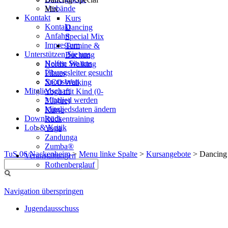
Verbände
Mix
Kontakt
Kurs
Kontakt
Dancing
Anfahrt
Special Mix
Impressum
Termine &
Unterstützen Sie uns
Buchung
Helfen Sie uns
Nordic Walking
Übungsleiter gesucht
Pilates
Sponsoren
XCO Walking
Mitgliedschaft
Yoga mit Kind (0-
Mitglied werden
3 Jahre)
Mitgliedsdaten ändern
Kurse
Downloads
Rückentraining
Lob & Kritik
Yoga
Zandunga
Zumba®
TuS 06 Nackenheim
>
Menu linke Spalte
>
Kursangebote
>
Dancing
Veranstaltungen
Rothenberglauf
Navigation überspringen
Jugendausschuss