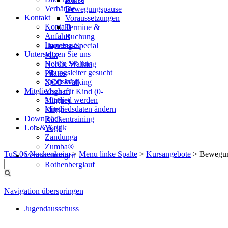
Verbände
Bewegungspause
Kontakt
Voraussetzungen
Kontakt
Termine &
Anfahrt
Buchung
Impressum
Dancing-Special
Unterstützen Sie uns
Mix
Helfen Sie uns
Nordic Walking
Übungsleiter gesucht
Pilates
Sponsoren
XCO Walking
Mitgliedschaft
Yoga mit Kind (0-
Mitglied werden
3 Jahre)
Mitgliedsdaten ändern
Kurse
Downloads
Rückentraining
Lob & Kritik
Yoga
Zandunga
Zumba®
TuS 06 Nackenheim
>
Menu linke Spalte
>
Kursangebote
>
Bewegun
Veranstaltungen
Rothenberglauf
Navigation überspringen
Jugendausschuss