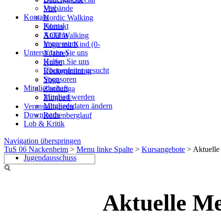
Verbände
Mix
Kontakt
Nordic Walking
Kontakt
Pilates
Anfahrt
XCO Walking
Impressum
Yoga mit Kind (0-
Unterstützen Sie uns
3 Jahre)
Helfen Sie uns
Kurse
Übungsleiter gesucht
Rückentraining
Sponsoren
Yoga
Mitgliedschaft
Zandunga
Mitglied werden
Zumba®
Mitgliedsdaten ändern
Veranstaltungen
Downloads
Rothenberglauf
Lob & Kritik
Navigation überspringen
TuS 06 Nackenheim
>
Menu linke Spalte
>
Kursangebote
>
Aktuelle
Jugendausschuss
Aktuelle M