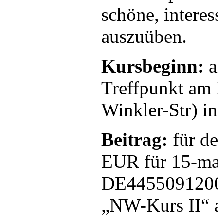
schöne, intere
auszuüben.
Kursbeginn:
a
Treffpunkt am
Winkler-Str) i
Beitrag:
für de
EUR für 15-ma
DE4455091200
„NW-Kurs II“ a