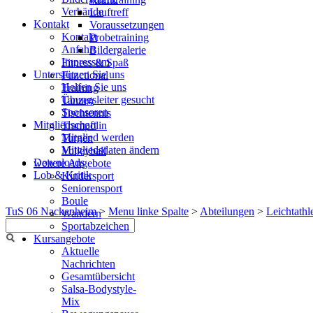
Verbände
Lauftreff
Kontakt
Voraussetzungen
Kontakt
Probetraining
Anfahrt
Bildergalerie
Impressum
Fitness & Spaß
Unterstützen Sie uns
Functional
Helfen Sie uns
Training
Übungsleiter gesucht
Tanzen
Sponsoren
Tischtennis
Mitgliedschaft
Trampolin
Mitglied werden
Turnen
Mitgliedsdaten ändern
Volleyball
Downloads
weitere Angebote
Lob & Kritik
Kindersport
Seniorensport
Boule
TuS 06 Nackenheim
>
Menu linke Spalte
>
Abteilungen
>
Leichtathl
Wandern
Sportabzeichen
Kursangebote
Aktuelle
Nachrichten
Gesamtübersicht
Salsa-Bodystyle-
Mix